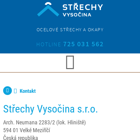
OCELOVÉ STŘECHY A OKAPY
725 031 562
HOTLINE
Kontakt
Střechy Vysočina s.r.o.
Arch. Neumana 2283/2 (lok. Hliniště)
594 01 Velké Meziříčí
Česká republika