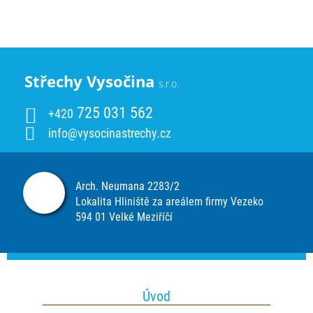
Střechy Vysočina
s.r.o.
725 031 562
+420
info@vysocinastrechy.cz
Arch. Neumana 2283/2
Lokalita Hliniště za areálem firmy Vezeko
594 01 Velké Meziříčí
Úvod