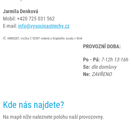
Jarmila Denková
Mobil: +420 725 031 562
E-mail:
info@vysocinastrechy.cz
IČ: 04885287, vložka C 92397 vedená u Krajského soudu v Brně
PROVOZNÍ DOBA:
Po - Pá:
7-12h 13-16h
So:
dle domluvy
Ne:
ZAVŘENO
Kde nás najdete?
Na mapě níže naleznete polohu naší provozovny.