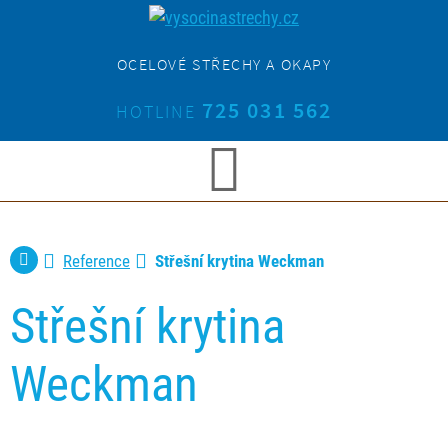
OCELOVÉ STŘECHY A OKAPY
725 031 562
HOTLINE
Reference
Střešní krytina Weckman
Střešní krytina
Weckman