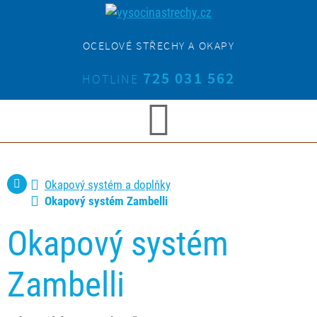
OCELOVÉ STŘECHY A OKAPY
725 031 562
HOTLINE
Okapový systém a doplňky
Okapový systém Zambelli
Okapový systém
Zambelli