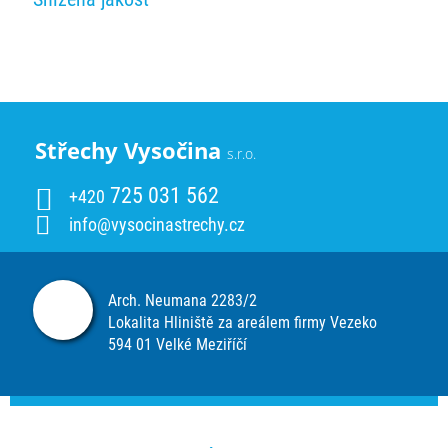
Střechy Vysočina
s.r.o.
725 031 562
+420
info@vysocinastrechy.cz
Arch. Neumana 2283/2
Lokalita Hliniště za areálem firmy Vezeko
594 01 Velké Meziříčí