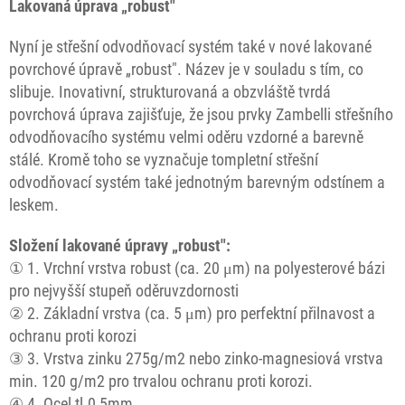
Lakovaná úprava „robust"
Nyní je střešní odvodňovací systém také v nové lakované
povrchové úpravě „robust". Název je v souladu s tím, co
slibuje. Inovativní, strukturovaná a obzvláště tvrdá
povrchová úprava zajišťuje, že jsou prvky Zambelli střešního
odvodňovacího systému velmi oděru vzdorné a barevně
stálé. Kromě toho se vyznačuje tompletní střešní
odvodňovací systém také jednotným barevným odstínem a
leskem.
Složení lakované úpravy „robust":
① 1. Vrchní vrstva robust (ca. 20 μm) na polyesterové bázi
pro nejvyšší stupeň oděruvzdornosti
② 2. Základní vrstva (ca. 5 μm) pro perfektní přilnavost a
ochranu proti korozi
③ 3. Vrstva zinku 275g/m2 nebo zinko-magnesiová vrstva
min. 120 g/m2 pro trvalou ochranu proti korozi.
④ 4. Ocel tl.0,5mm