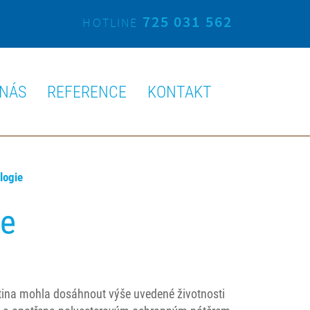
725 031 562
HOTLINE
 NÁS
REFERENCE
KONTAKT
logie
ie
ytina mohla dosáhnout výše uvedené životnosti