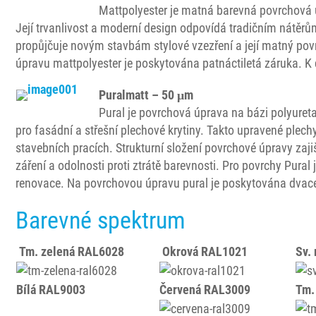
Mattpolyester je matná barevná povrchová ú
Její trvanlivost a moderní design odpovídá tradičním nátěr
propůjčuje novým stavbám stylové vzezření a její matný povr
úpravu mattpolyester je poskytována patnáctiletá záruka. K 
Puralmatt – 50 μm
Pural je povrchová úprava na bázi polyureta
pro fasádní a střešní plechové krytiny. Takto upravené plech
stavebních pracích. Strukturní složení povrchové úpravy zaji
záření a odolnosti proti ztrátě barevnosti. Pro povrchy Pural
renovace. Na povrchovou úpravu pural je poskytována dvacet
Barevné spektrum
Tm. zelená RAL6028
Okrová RAL1021
Sv.
Bílá RAL9003
Červená RAL3009
Tm.