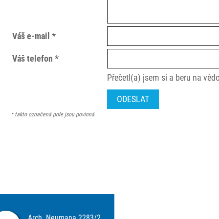
Váš e-mail *
Váš telefon *
Přečetl(a) jsem si a beru na vě
* takto označená pole jsou povinná
Arch. Neumana 2283/2