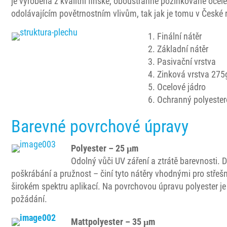
je vyrobena z kvalitní finské, oboustranně pozinkované oc
odolávajícím povětrnostním vlivům, tak jak je tomu v České 
Finální nátěr
Základní nátěr
Pasivační vrstva
Zinková vrstva 27
Ocelové jádro
Ochranný polyester
Barevné povrchové úpravy
Polyester – 25 μm
Odolný vůči UV záření a ztrátě barevnosti. 
poškrábání a pružnost – činí tyto nátěry vhodnými pro střešní 
širokém spektru aplikací. Na povrchovou úpravu polyester je
požádání.
Mattpolyester – 35 μm