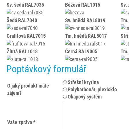
Sv. šedá RAL7035
Béžová RAL1015
Sv.
Šedá RAL7040
Sv. hnědá RAL8019
Tm.
Grafitová RAL7015
Tm. hnědá RAL5017
Stř
Žlutá RAL1018
Černá RAL9005
Tm.
Poptávkový formulář
Střešní krytina
O jaký produkt máte
Polykarbonát, plexisklo
zájem?
Okapový systém
Vaše zpráva *