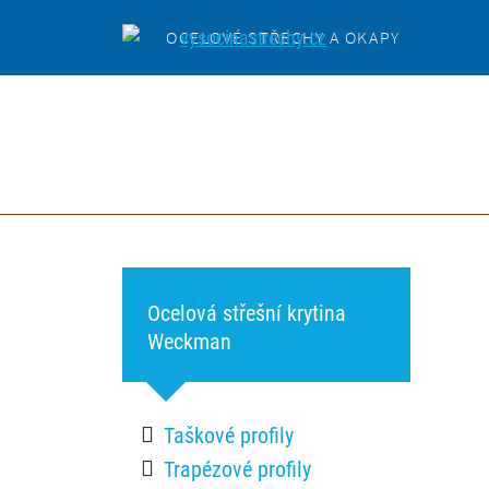
OCELOVÉ STŘECHY A OKAPY
Ocelová střešní krytina
Weckman
Taškové profily
Trapézové profily