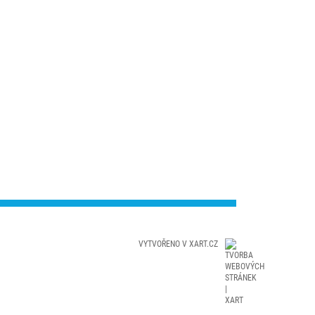
VYTVOŘENO V XART.CZ