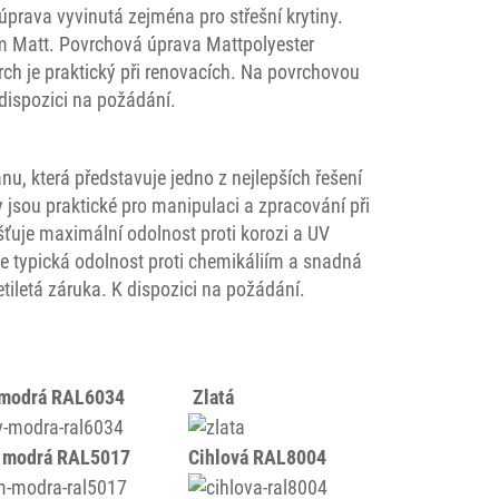
prava vyvinutá zejména pro střešní krytiny.
ům Matt. Povrchová úprava Mattpolyester
ch je praktický při renovacích. Na povrchovou
dispozici na požádání.
nu, která představuje jedno z nejlepších řešení
y jsou praktické pro manipulaci a zpracování při
šťuje maximální odolnost proti korozi a UV
 je typická odolnost proti chemikáliím a snadná
iletá záruka. K dispozici na požádání.
 modrá RAL6034
Zlatá
 modrá RAL5017
Cihlová RAL8004