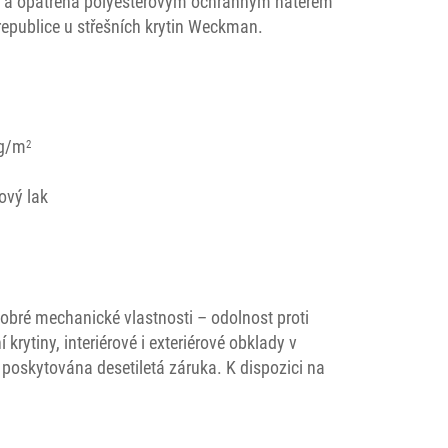
ele a opatřena polyesterovým ochranným nátěrem
republice u střešních krytin Weckman.
5g/m
2
ový lak
Dobré mechanické vlastnosti – odolnost proti
krytiny, interiérové i exteriérové obklady v
 poskytována desetiletá záruka. K dispozici na