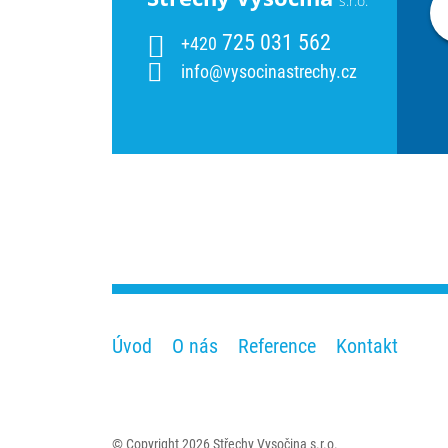
s.r.o.
725 031 562
+420
info@vysocinastrechy.cz
Úvod
O nás
Reference
Kontakt
© Copyright 2026 Střechy Vysočina s.r.o.